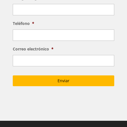
Teléfono
*
Correo electrónico
*
C
A
P
T
C
H
A